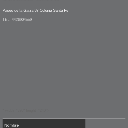
Paseo de la Garza 87 Colonia Santa Fe .
TEL: 4426904559
" width="320" height="240">