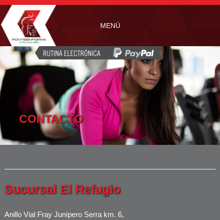
MENÚ
HOME
NOSOTROS
ENTRENAMIENTO
CONTACTO
NUTRICIÓN
PLANES Y HORARIOS
TIPS
FRANQUICIAS
Sucursal El Refugio
FAQ's
Anillo Vial Fray Junípero Serra km. 6,